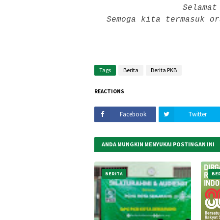
Selamat
Semoga kita termasuk or
Tags
Berita
Berita PKB
REACTIONS
Facebook
Twitter
ANDA MUNGKIN MENYUKAI POSTINGAN INI
BERITA
BE